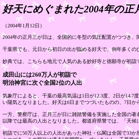
好天にめぐまれた2004年の正
（2004年1月12日）
2004年の正月三が日は、全国的に冬型の気圧配置がつづき
千葉県でも、元日から初日の出が臨める好天で、例年多くのひ
妙典では、こちらも地元で人気のある妙好寺と徳願寺が初詣
成田山には260万人が初詣で
明治神宮に次ぐ全国2位の人出
気象庁によると、千葉の最高気温は1日が12.3度、2日が14.
い陽気となりました。好天は6日までつづいたものの、7日か
一方、警察庁は、正月三が日に雑踏警備を実施した全国の著名な
以降では最高の人出となりました。都道府県警では、「天候
初詣でに50万人以上の人出があった神社・仏閣は全国で33か