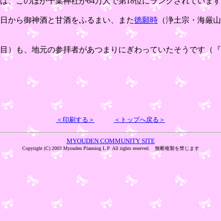
は、このほか千葉神社が64万人で第18位にランクされていま
晦日から御神酒と甘酒をふるまい、また
徳願時
（浄土宗・海厳山
丁目）も、地元の参拝者があつまりにぎわっていたそうです（『
＜印刷する＞
＜トップへ戻る＞
MYOUDEN COMMUNITY SITE
Copyright (C) 2003 Myouden Planning L.P. All rights reserved. 無断複製を禁じます