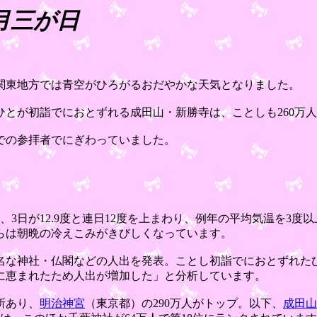
月三が日
、関東地方では青空がひろがるおだやかな天気となりました。
とが初詣でにおとずれる成田山・新勝寺は、ことしも260万
での参拝者でにぎわっていました。
7度、3日が12.9度と連日12度を上まわり、例年の平均気温を3度
らは朝晩の冷えこみがきびしくなっています。
神社・仏閣などの人出を発表。ことし初詣でにおとずれたひとは8
に恵まれたため人出が増加した」と分析しています。
所あり、
明治神宮
（東京都）の290万人がトップ。以下、
成田山