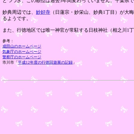
とつづき、この順位は過去5年間変わっていません。千葉県で
妙典周辺では、
妙好寺
（日蓮宗・妙栄山、妙典1丁目）が大
るようです。
また、行徳地区では唯一神官が常駐する日枝神社（相之川1
参考：
成田山のホームページ
気象庁のホームページ
警察庁のホームページ
市川市「
平成12年度の行徳回遊展の記録
」