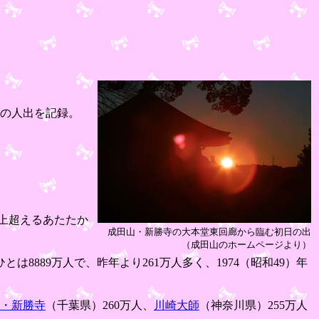
人の人出を記録。
以上超えるあたたか
成田山・新勝寺の大本堂東回廊から臨む初日の出
（成田山のホームページより）
889万人で、昨年より261万人多く、1974（昭和49）年
・新勝寺
（千葉県）260万人、
川崎大師
（神奈川県）255万人