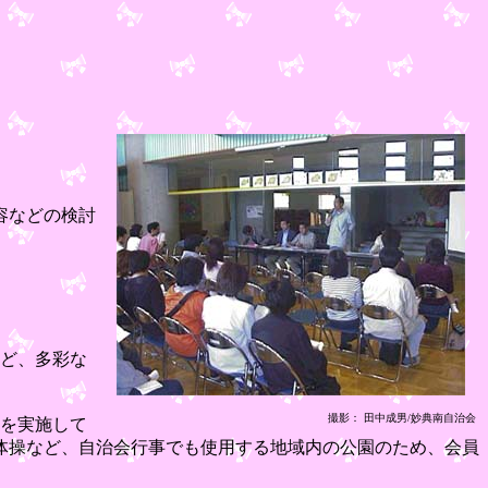
容などの検討
など、多彩な
撮影： 田中成男/妙典南自治会
掃を実施して
オ体操など、自治会行事でも使用する地域内の公園のため、会員