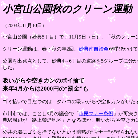
小宮山公園秋のクリーン運動
（2003年11月10日）
小宮山公園（妙典5丁目）で、11月9日（日）、「秋のクリ
クリーン運動は、春・秋の年2回、
妙典南自治会
が呼びかけて
公園を出発点として、妙典4～6丁目の道路を5グループに分
した。
吸いがらや空きカンのポイ捨て
来年4月からは2000円の“罰金”も
ゴミ拾いで目だつのは、タバコの吸いがらや空きカンがいた
市川市では、ことし9月の議会で「
市民マナー条例
」が可決さ
典駅周辺が「路上禁煙地区」となるほか、
吸いがらや空きカ
公共の場にゴミを捨てないという暗黙の“マナー”が守られな